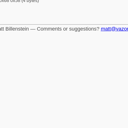
0x68 0x58 (4 bytes)
tt Billenstein — Comments or suggestions?
matt@vazo