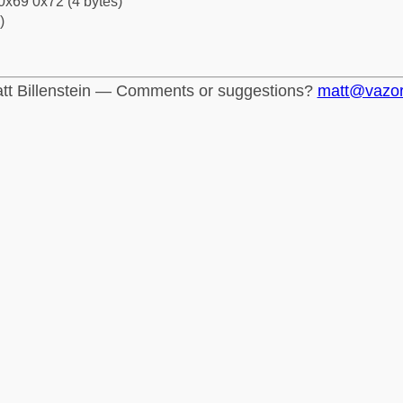
0x69 0x72 (4 bytes)
)
tt Billenstein — Comments or suggestions?
matt@vazo