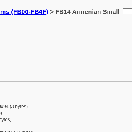
orms (FB00-FB4F)
> FB14 Armenian Small
0x94 (3 bytes)
)
bytes)