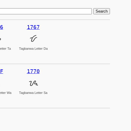
6
1767
ᝦ
ᝧ
tter Ta
Tagbanwa Letter Da
F
1770
ᝯ
ᝰ
tter Wa
Tagbanwa Letter Sa